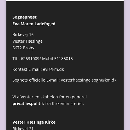
Sognepræst
Eva Maren Ladefoged
Birkevej 16
Vester Hæsinge
5672 Broby
Tlf.: 62631009/ Mobil 51185015
Kontakt E-mail:
evl@km.dk
Sognets officielle E-mail:
vesterhaesinge.sogn@km.dk
Vi afventer en skabelon for en generel
privatlivspolitik
fra Kirkeministeriet.
Vester Hæsinge Kirke
Birkevej 21