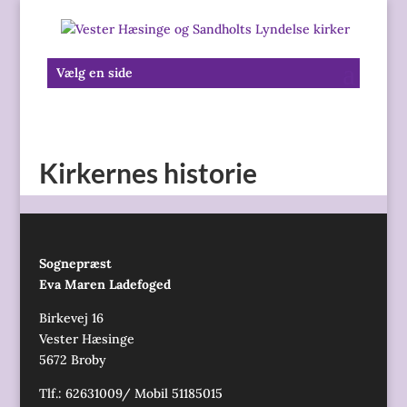
Vælg en side
Kirkernes historie
Sognepræst
Eva Maren Ladefoged
Birkevej 16
Vester Hæsinge
5672 Broby
Tlf.: 62631009/ Mobil 51185015