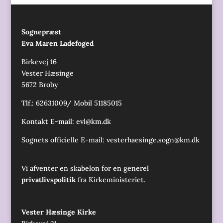
Sognepræst
Eva Maren Ladefoged
Birkevej 16
Vester Hæsinge
5672 Broby
Tlf.: 62631009/ Mobil 51185015
Kontakt E-mail:
evl@km.dk
Sognets officielle E-mail:
vesterhaesinge.sogn@km.dk
Vi afventer en skabelon for en generel
privatlivspolitik
fra Kirkeministeriet.
Vester Hæsinge Kirke