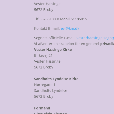
Vester Hæsinge
5672 Broby
Tlf.: 62631009/ Mobil 51185015
Kontakt E-mail:
evl@km.dk
Sognets officielle E-mail:
vesterhaesinge.sogn
Vi afventer en skabelon for en generel
privatli
Vester Hæsinge Kirke
Birkevej 21
Vester Hæsinge
5672 Broby
Sandholts Lyndelse Kirke
Nørregade 1
Sandholts Lyndelse
5672 Broby
Formand
Gitte Klein Klavsen