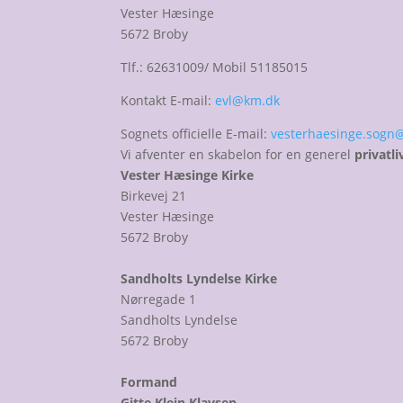
Vester Hæsinge
5672 Broby
Tlf.: 62631009/ Mobil 51185015
Kontakt E-mail:
evl@km.dk
Sognets officielle E-mail:
vesterhaesinge.sogn
Vi afventer en skabelon for en generel
privatli
Vester Hæsinge Kirke
Birkevej 21
Vester Hæsinge
5672 Broby
Sandholts Lyndelse Kirke
Nørregade 1
Sandholts Lyndelse
5672 Broby
Formand
Gitte Klein Klavsen