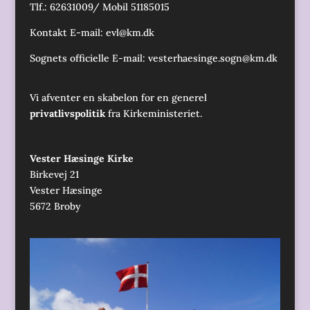
Tlf.: 62631009/ Mobil 51185015
Kontakt E-mail:
evl@km.dk
Sognets officielle E-mail:
vesterhaesinge.sogn@km.dk
Vi afventer en skabelon for en generel
privatlivspolitik
fra Kirkeministeriet.
Vester Hæsinge Kirke
Birkevej 21
Vester Hæsinge
5672 Broby