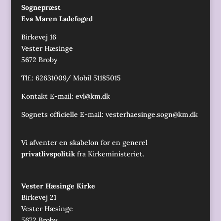
Sognepræst
Eva Maren Ladefoged
Birkevej 16
Vester Hæsinge
5672 Broby
Tlf.: 62631009/ Mobil 51185015
Kontakt E-mail:
evl@km.dk
Sognets officielle E-mail:
vesterhaesinge.sogn@km.dk
Vi afventer en skabelon for en generel
privatlivspolitik
fra Kirkeministeriet.
Vester Hæsinge Kirke
Birkevej 21
Vester Hæsinge
5672 Broby