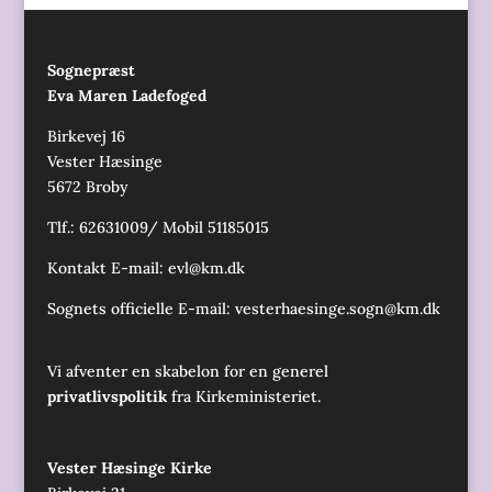
Sognepræst
Eva Maren Ladefoged
Birkevej 16
Vester Hæsinge
5672 Broby
Tlf.: 62631009/ Mobil 51185015
Kontakt E-mail:
evl@km.dk
Sognets officielle E-mail:
vesterhaesinge.sogn@km.dk
Vi afventer en skabelon for en generel
privatlivspolitik
fra Kirkeministeriet.
Vester Hæsinge Kirke