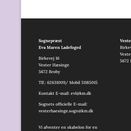
Sognepræst
Veste
Eva Maren Ladefoged
Birke
Veste
Birkevej 16
5672 
Vester Hæsinge
5672 Broby
Tlf.: 62631009/ Mobil 51185015
Kontakt E-mail:
evl@km.dk
Sognets officielle E-mail:
vesterhaesinge.sogn@km.dk
Vi afventer en skabelon for en