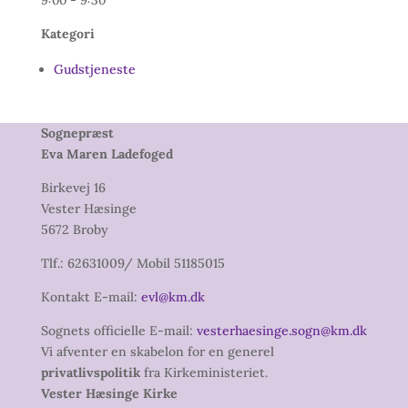
9:00 - 9:30
Kategori
Gudstjeneste
Sognepræst
Eva Maren Ladefoged
Birkevej 16
Vester Hæsinge
5672 Broby
Tlf.: 62631009/ Mobil 51185015
Kontakt E-mail:
evl@km.dk
Sognets officielle E-mail:
vesterhaesinge.sogn@km.dk
Vi afventer en skabelon for en generel
privatlivspolitik
fra Kirkeministeriet.
Vester Hæsinge Kirke