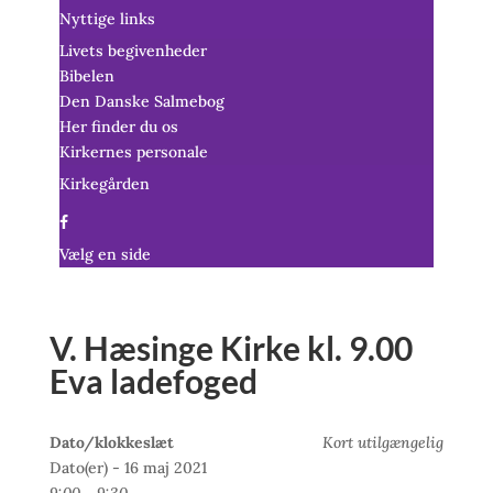
Nyttige links
Livets begivenheder
Bibelen
Den Danske Salmebog
Her finder du os
Kirkernes personale
Kirkegården
Vælg en side
V. Hæsinge Kirke kl. 9.00
Eva ladefoged
Dato/klokkeslæt
Kort utilgængelig
Dato(er) - 16 maj 2021