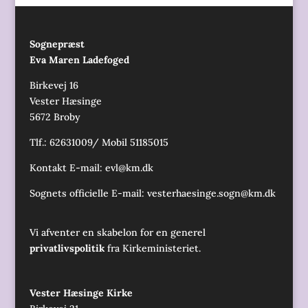
Sognepræst
Eva Maren Ladefoged
Birkevej 16
Vester Hæsinge
5672 Broby
Tlf.: 62631009/ Mobil 51185015
Kontakt E-mail:
evl@km.dk
Sognets officielle E-mail:
vesterhaesinge.sogn@km.dk
Vi afventer en skabelon for en generel
privatlivspolitik
fra Kirkeministeriet.
Vester Hæsinge Kirke