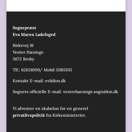
Sognepræst
Eva Maren Ladefoged
Birkevej 16
Vester Hæsinge
5672 Broby
Tlf.: 62631009/ Mobil 51185015
Kontakt E-mail:
evl@km.dk
Sognets officielle E-mail:
vesterhaesinge.sogn@km.dk
Vi afventer en skabelon for en generel
privatlivspolitik
fra Kirkeministeriet.