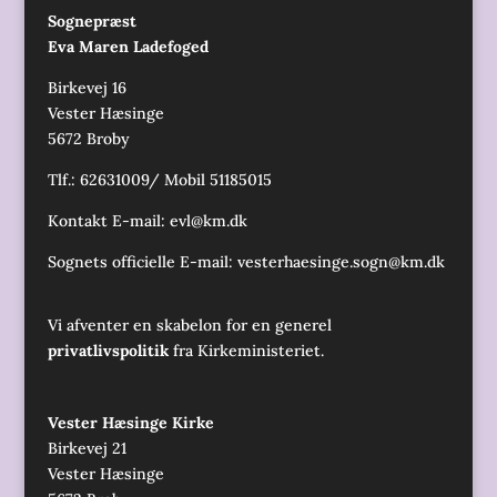
Sognepræst
Eva Maren Ladefoged
Birkevej 16
Vester Hæsinge
5672 Broby
Tlf.: 62631009/ Mobil 51185015
Kontakt E-mail:
evl@km.dk
Sognets officielle E-mail:
vesterhaesinge.sogn@km.dk
Vi afventer en skabelon for en generel
privatlivspolitik
fra Kirkeministeriet.
Vester Hæsinge Kirke
Birkevej 21
Vester Hæsinge