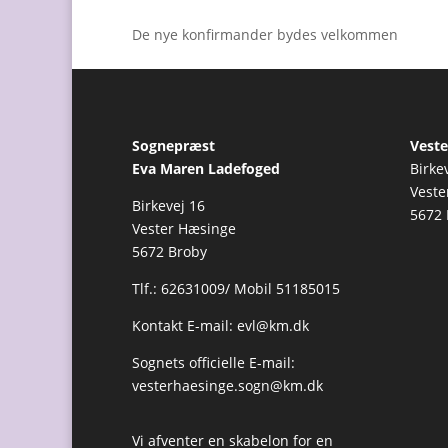
De nye konfirmander bydes velkommen
Sognepræst
Veste
Eva Maren Ladefoged
Birke
Veste
Birkevej 16
5672 
Vester Hæsinge
5672 Broby
Tlf.: 62631009/ Mobil 51185015
Kontakt E-mail:
evl@km.dk
Sognets officielle E-mail:
vesterhaesinge.sogn@km.dk
Vi afventer en skabelon for en