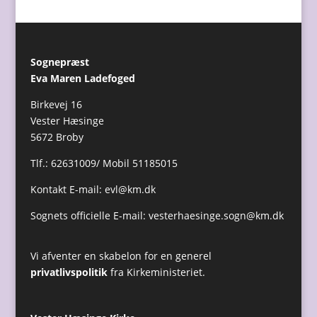
Sognepræst
Eva Maren Ladefoged
Birkevej 16
Vester Hæsinge
5672 Broby
Tlf.: 62631009/ Mobil 51185015
Kontakt E-mail:
evl@km.dk
Sognets officielle E-mail:
vesterhaesinge.sogn@km.dk
Vi afventer en skabelon for en generel
privatlivspolitik
fra Kirkeministeriet.