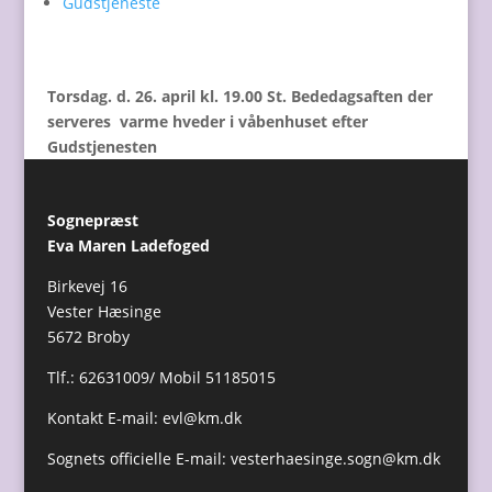
Gudstjeneste
Torsdag. d. 26. april kl. 19.00 St. Bededagsaften der
serveres varme hveder i våbenhuset efter
Gudstjenesten
Sognepræst
Eva Maren Ladefoged
Birkevej 16
Vester Hæsinge
5672 Broby
Tlf.: 62631009/ Mobil 51185015
Kontakt E-mail:
evl@km.dk
Sognets officielle E-mail:
vesterhaesinge.sogn@km.dk