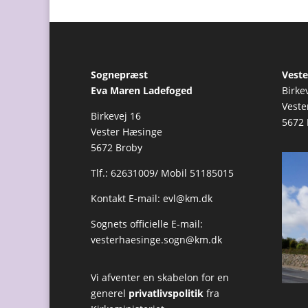
Sognepræst
Veste
Eva Maren Ladefoged
Birke
Veste
Birkevej 16
5672 
Vester Hæsinge
5672 Broby
Tlf.: 62631009/ Mobil 51185015
Kontakt E-mail:
evl@km.dk
Sognets officielle E-mail:
vesterhaesinge.sogn@km.dk
Vi afventer en skabelon for en
generel
privatlivspolitik
fra