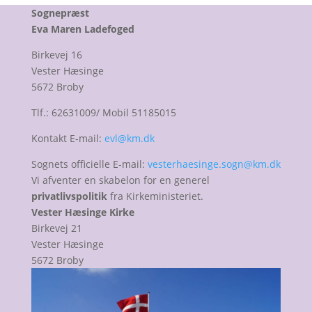
Sognepræst
Eva Maren Ladefoged
Birkevej 16
Vester Hæsinge
5672 Broby
Tlf.: 62631009/ Mobil 51185015
Kontakt E-mail:
evl@km.dk
Sognets officielle E-mail:
vesterhaesinge.sogn@km.dk
Vi afventer en skabelon for en generel
privatlivspolitik
fra Kirkeministeriet.
Vester Hæsinge Kirke
Birkevej 21
Vester Hæsinge
5672 Broby