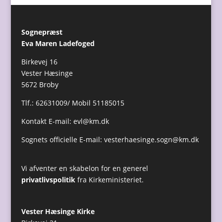
Sognepræst
Eva Maren Ladefoged
Birkevej 16
Vester Hæsinge
5672 Broby
Tlf.: 62631009/ Mobil 51185015
Kontakt E-mail:
evl@km.dk
Sognets officielle E-mail:
vesterhaesinge.sogn@km.dk
Vi afventer en skabelon for en generel
privatlivspolitik
fra Kirkeministeriet.
Vester Hæsinge Kirke