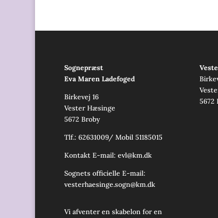
Sognepræst
Veste
Eva Maren Ladefoged
Birke
Veste
Birkevej 16
5672 
Vester Hæsinge
5672 Broby
Tlf.: 62631009/ Mobil 51185015
Kontakt E-mail:
evl@km.dk
Sognets officielle E-mail:
vesterhaesinge.sogn@km.dk
Vi afventer en skabelon for en