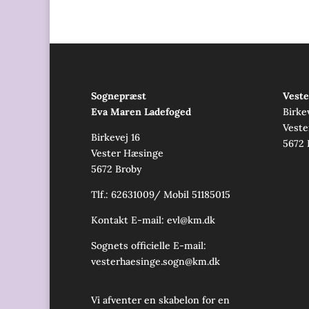
Sognepræst
Veste
Eva Maren Ladefoged
Birke
Veste
Birkevej 16
5672 
Vester Hæsinge
5672 Broby
Tlf.: 62631009/ Mobil 51185015
Kontakt E-mail:
evl@km.dk
Sognets officielle E-mail:
vesterhaesinge.sogn@km.dk
Vi afventer en skabelon for en