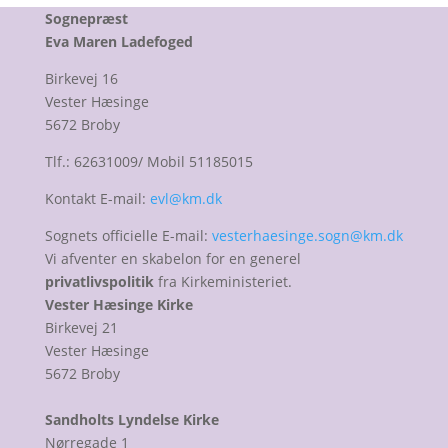
Sognepræst
Eva Maren Ladefoged
Birkevej 16
Vester Hæsinge
5672 Broby
Tlf.: 62631009/ Mobil 51185015
Kontakt E-mail:
evl@km.dk
Sognets officielle E-mail:
vesterhaesinge.sogn@km.dk
Vi afventer en skabelon for en generel
privatlivspolitik
fra Kirkeministeriet.
Vester Hæsinge Kirke
Birkevej 21
Vester Hæsinge
5672 Broby
Sandholts Lyndelse Kirke
Nørregade 1