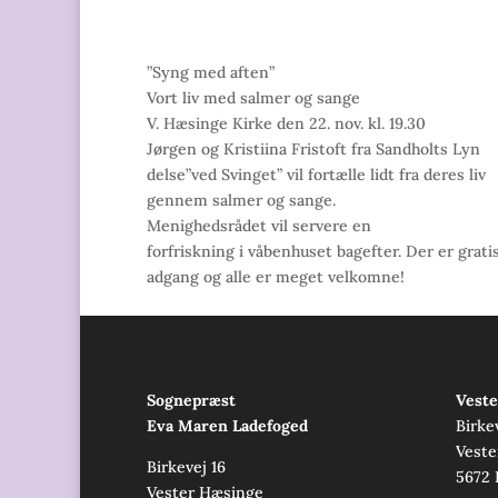
”Syng med aften”
Vort liv med salmer og sange
V. Hæsinge Kirke den 22. nov. kl. 19.30
Jørgen og Kristiina Fristoft fra Sandholts Lyn
delse”ved Svinget” vil fortælle lidt fra deres liv
gennem salmer og sange.
Menighedsrådet vil servere en
forfriskning i våbenhuset bagefter. Der er grati
adgang og alle er meget velkomne!
Sognepræst
Veste
Eva Maren Ladefoged
Birke
Veste
Birkevej 16
5672 
Vester Hæsinge