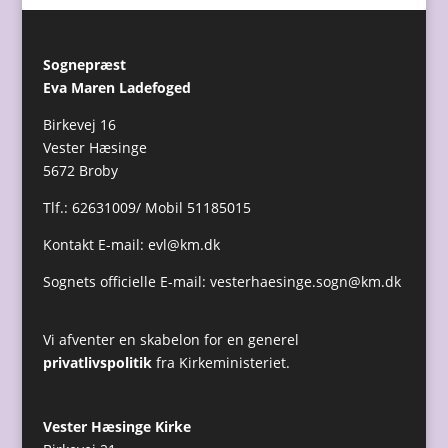
Sognepræst
Eva Maren Ladefoged
Birkevej 16
Vester Hæsinge
5672 Broby
Tlf.: 62631009/ Mobil 51185015
Kontakt E-mail:
evl@km.dk
Sognets officielle E-mail:
vesterhaesinge.sogn@km.dk
Vi afventer en skabelon for en generel
privatlivspolitik
fra Kirkeministeriet.
Vester Hæsinge Kirke