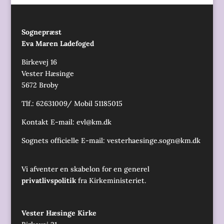
Sognepræst
Eva Maren Ladefoged
Birkevej 16
Vester Hæsinge
5672 Broby
Tlf.: 62631009/ Mobil 51185015
Kontakt E-mail:
evl@km.dk
Sognets officielle E-mail:
vesterhaesinge.sogn@km.dk
Vi afventer en skabelon for en generel
privatlivspolitik
fra Kirkeministeriet.
Vester Hæsinge Kirke