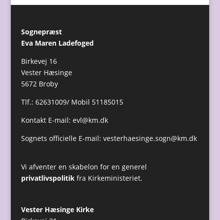
Sognepræst
Eva Maren Ladefoged
Birkevej 16
Vester Hæsinge
5672 Broby
Tlf.: 62631009/ Mobil 51185015
Kontakt E-mail:
evl@km.dk
Sognets officielle E-mail:
vesterhaesinge.sogn@km.dk
Vi afventer en skabelon for en generel
privatlivspolitik
fra Kirkeministeriet.
Vester Hæsinge Kirke