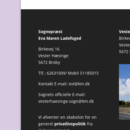
Sognepræst
Veste
Eva Maren Ladefoged
Birke
Veste
Birkevej 16
5672 
Vester Hæsinge
5672 Broby
Tlf.: 62631009/ Mobil 51185015
Kontakt E-mail:
evl@km.dk
Sognets officielle E-mail:
vesterhaesinge.sogn@km.dk
Vi afventer en skabelon for en
generel
privatlivspolitik
fra