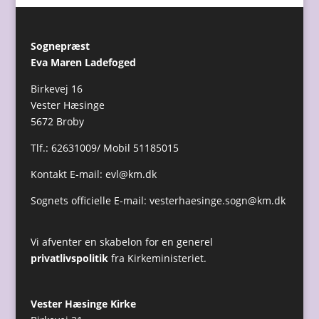
Sognepræst
Eva Maren Ladefoged
Birkevej 16
Vester Hæsinge
5672 Broby
Tlf.: 62631009/ Mobil 51185015
Kontakt E-mail:
evl@km.dk
Sognets officielle E-mail:
vesterhaesinge.sogn@km.dk
Vi afventer en skabelon for en generel
privatlivspolitik
fra Kirkeministeriet.
Vester Hæsinge Kirke