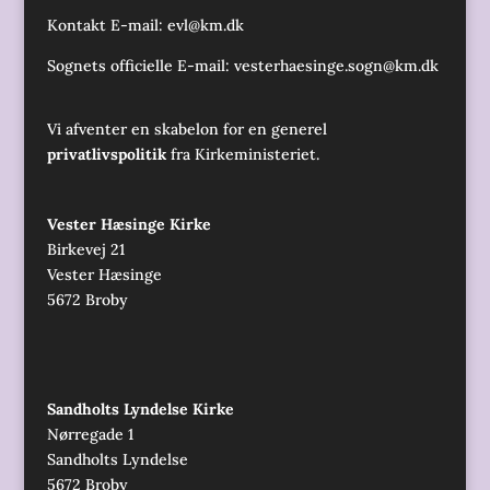
Kontakt E-mail:
evl@km.dk
Sognets officielle E-mail:
vesterhaesinge.sogn@km.dk
Vi afventer en skabelon for en generel
privatlivspolitik
fra Kirkeministeriet.
Vester Hæsinge Kirke
Birkevej 21
Vester Hæsinge
5672 Broby
Sandholts Lyndelse Kirke
Nørregade 1
Sandholts Lyndelse
5672 Broby