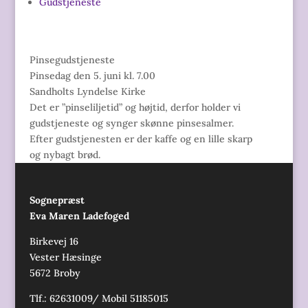
Gudstjeneste
Pinsegudstjeneste
Pinsedag den 5. juni kl. 7.00
Sandholts Lyndelse Kirke
Det er ”pinseliljetid” og højtid, derfor holder vi
gudstjeneste og synger skønne pinsesalmer.
Efter gudstjenesten er der kaffe og en lille skarp
og nybagt brød.
Sognepræst
Eva Maren Ladefoged
Birkevej 16
Vester Hæsinge
5672 Broby
Tlf.: 62631009/ Mobil 51185015