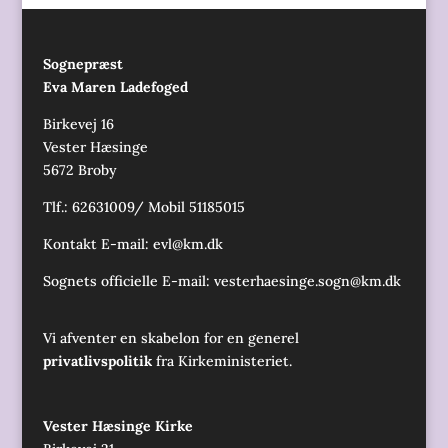
Sognepræst
Eva Maren Ladefoged
Birkevej 16
Vester Hæsinge
5672 Broby
Tlf.: 62631009/ Mobil 51185015
Kontakt E-mail:
evl@km.dk
Sognets officielle E-mail:
vesterhaesinge.sogn@km.dk
Vi afventer en skabelon for en generel
privatlivspolitik
fra Kirkeministeriet.
Vester Hæsinge Kirke