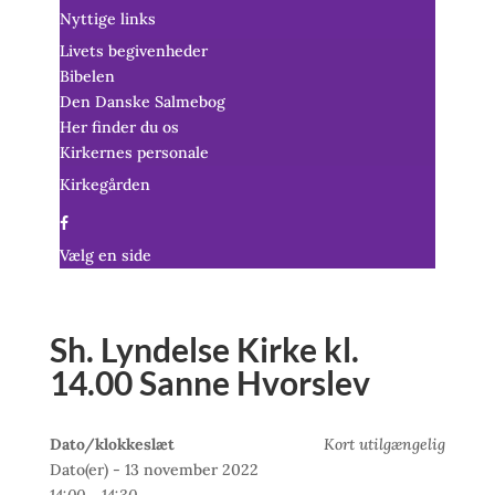
Nyttige links
Livets begivenheder
Bibelen
Den Danske Salmebog
Her finder du os
Kirkernes personale
Kirkegården
Vælg en side
Sh. Lyndelse Kirke kl.
14.00 Sanne Hvorslev
Dato/klokkeslæt
Kort utilgængelig
Dato(er) - 13 november 2022