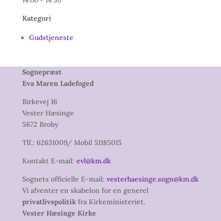
14:00 - 14:30
Kategori
Gudstjeneste
Sognepræst
Eva Maren Ladefoged
Birkevej 16
Vester Hæsinge
5672 Broby
Tlf.: 62631009/ Mobil 51185015
Kontakt E-mail:
evl@km.dk
Sognets officielle E-mail:
vesterhaesinge.sogn@km.dk
Vi afventer en skabelon for en generel
privatlivspolitik
fra Kirkeministeriet.
Vester Hæsinge Kirke