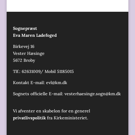
Sognepræst
Eva Maren Ladefoged
Birkevej 16
Vester Hæsinge
5672 Broby
Tlf.: 62631009/ Mobil 51185015
Kontakt E-mail:
evl@km.dk
Sognets officielle E-mail:
vesterhaesinge.sogn@km.dk
Vi afventer en skabelon for en generel
privatlivspolitik
fra Kirkeministeriet.