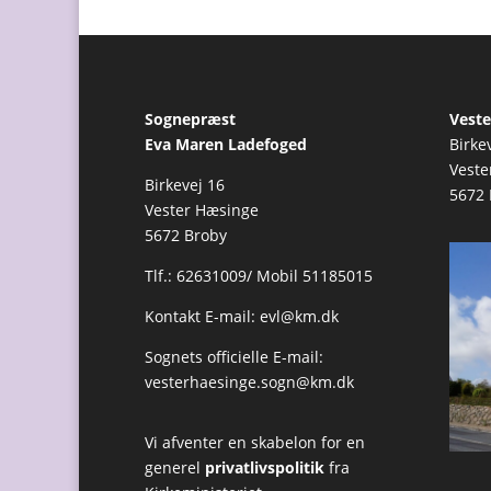
Sognepræst
Veste
Eva Maren Ladefoged
Birke
Veste
Birkevej 16
5672 
Vester Hæsinge
5672 Broby
Tlf.: 62631009/ Mobil 51185015
Kontakt E-mail:
evl@km.dk
Sognets officielle E-mail:
vesterhaesinge.sogn@km.dk
Vi afventer en skabelon for en
generel
privatlivspolitik
fra