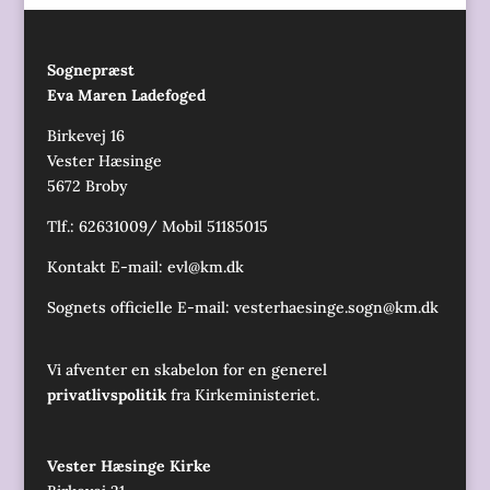
Sognepræst
Eva Maren Ladefoged
Birkevej 16
Vester Hæsinge
5672 Broby
Tlf.: 62631009/ Mobil 51185015
Kontakt E-mail:
evl@km.dk
Sognets officielle E-mail:
vesterhaesinge.sogn@km.dk
Vi afventer en skabelon for en generel
privatlivspolitik
fra Kirkeministeriet.
Vester Hæsinge Kirke