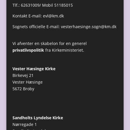
Tlf.: 62631009/ Mobil 51185015
Kontakt E-mail:
evl@km.dk
Sognets officielle E-mail:
vesterhaesinge.sogn@km.dk
Vi afventer en skabelon for en generel
privatlivspolitik
fra Kirkeministeriet.
Vester Hæsinge Kirke
Birkevej 21
Vester Hæsinge
5672 Broby
Sandholts Lyndelse Kirke
Nørregade 1