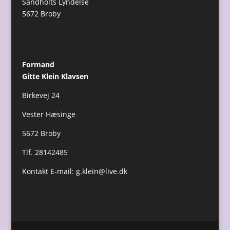
Sandholts Lyndelse
5672 Broby
Formand
Gitte Klein Klavsen
Birkevej 24
Vester Hæsinge
5672 Broby
Tlf. 28142485
Kontakt E-mail:
g.klein@live.dk