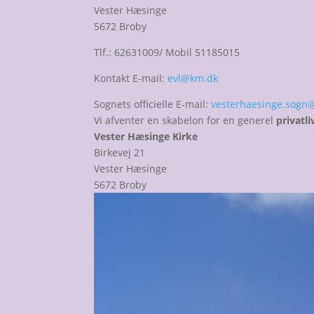
Vester Hæsinge
5672 Broby
Tlf.: 62631009/ Mobil 51185015
Kontakt E-mail:
evl@km.dk
Sognets officielle E-mail:
vesterhaesinge.sogn
Vi afventer en skabelon for en generel
privatli
Vester Hæsinge Kirke
Birkevej 21
Vester Hæsinge
5672 Broby