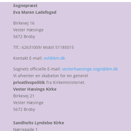
Sognepræst
Eva Maren Ladefoged
Birkevej 16
Vester Hæsinge
5672 Broby
Tlf.: 62631009/ Mobil 51185015
Kontakt E-mail:
evl@km.dk
Sognets officielle E-mail:
vesterhaesinge.sogn@km.dk
Vi afventer en skabelon for en generel
privatlivspolitik
fra Kirkeministeriet.
Vester Hæsinge Kirke
Birkevej 21
Vester Hæsinge
5672 Broby
Sandholts Lyndelse Kirke
Nørregade 1