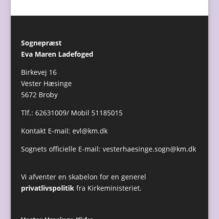
Sognepræst
Eva Maren Ladefoged
Birkevej 16
Vester Hæsinge
5672 Broby
Tlf.: 62631009/ Mobil 51185015
Kontakt E-mail:
evl@km.dk
Sognets officielle E-mail:
vesterhaesinge.sogn@km.dk
Vi afventer en skabelon for en generel
privatlivspolitik
fra Kirkeministeriet.