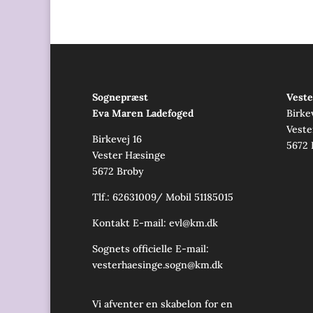
Sognepræst
Veste
Eva Maren Ladefoged
Birke
Veste
Birkevej 16
5672 
Vester Hæsinge
5672 Broby
Tlf.: 62631009/ Mobil 51185015
Kontakt E-mail:
evl@km.dk
Sognets officielle E-mail:
vesterhaesinge.sogn@km.dk
Vi afventer en skabelon for en