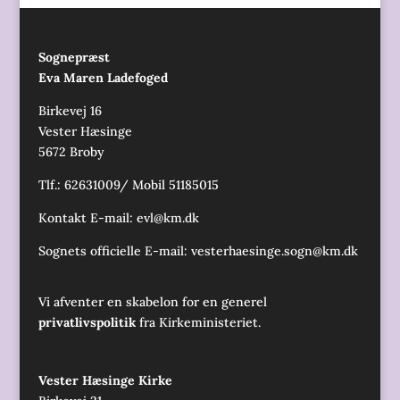
Sognepræst
Eva Maren Ladefoged
Birkevej 16
Vester Hæsinge
5672 Broby
Tlf.: 62631009/ Mobil 51185015
Kontakt E-mail:
evl@km.dk
Sognets officielle E-mail:
vesterhaesinge.sogn@km.dk
Vi afventer en skabelon for en generel
privatlivspolitik
fra Kirkeministeriet.
Vester Hæsinge Kirke