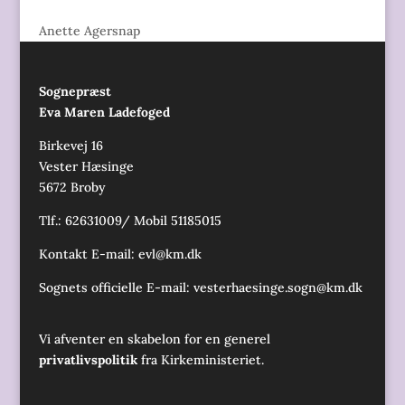
Anette Agersnap
Sognepræst
Eva Maren Ladefoged
Birkevej 16
Vester Hæsinge
5672 Broby
Tlf.: 62631009/ Mobil 51185015
Kontakt E-mail:
evl@km.dk
Sognets officielle E-mail:
vesterhaesinge.sogn@km.dk
Vi afventer en skabelon for en generel
privatlivspolitik
fra Kirkeministeriet.