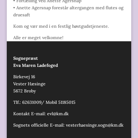
• Fortælling ved Anette Agersnap
• Anette Agersnap forestår altergangen med flutes og
druesaft
Kom og vær med i en festlig høstgudstjeneste.
Alle er meget velkomne!
Sognepræst
Eva Maren Ladefoged
Birkevej 16
Vester Hæsinge
5672 Broby
Tlf.: 62631009/ Mobil 51185015
Kontakt E-mail:
evl@km.dk
Sognets officielle E-mail:
vesterhaesinge.sogn@km.dk