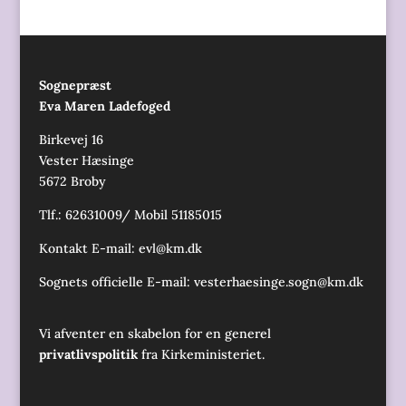
Sognepræst
Eva Maren Ladefoged
Birkevej 16
Vester Hæsinge
5672 Broby
Tlf.: 62631009/ Mobil 51185015
Kontakt E-mail:
evl@km.dk
Sognets officielle E-mail:
vesterhaesinge.sogn@km.dk
Vi afventer en skabelon for en generel
privatlivspolitik
fra Kirkeministeriet.