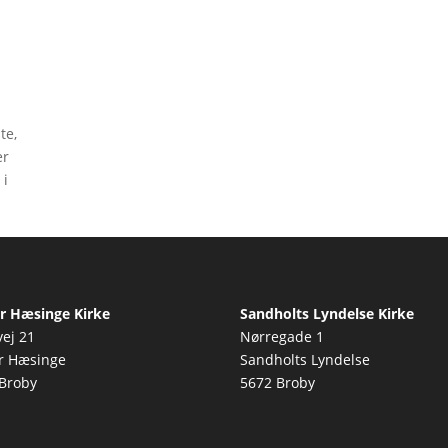
te,
er
 i
r Hæsinge Kirke
Sandholts Lyndelse Kirke
vej 21
Nørregade 1
r Hæsinge
Sandholts Lyndelse
Broby
5672 Broby