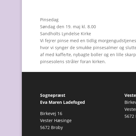
Pinsedag
Søndag den 19. maj kl. 8.00
Sandholts Lyndelse Kirke
Vi fejrer pinse med en tidlig morgengudstjenes
hvor vi synger de smukke pinsesalmer og slutt
af med kaffe/te, nybagte boller og en lille skarp
pinsesolens stråler foran kirken.
Sognepræst
Veste
Eva Maren Ladefoged
Birke
Veste
Birkevej 16
5672 
Vester Hæsinge
5672 Broby