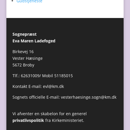
Gudstjeneste
Sognepræst
Eva Maren Ladefoged
Birkevej 16
Vester Hæsinge
5672 Broby
Tlf.: 62631009/ Mobil 51185015
Kontakt E-mail:
evl@km.dk
Sognets officielle E-mail:
vesterhaesinge.sogn@km.dk
Vi afventer en skabelon for en generel
privatlivspolitik
fra Kirkeministeriet.