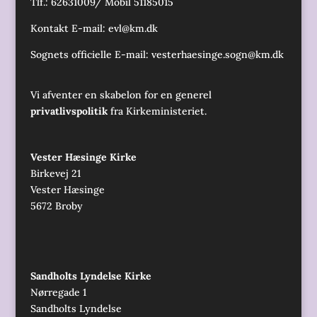
Tlf.: 62631009/ Mobil 51185015
Kontakt E-mail:
evl@km.dk
Sognets officielle E-mail:
vesterhaesinge.sogn@km.dk
Vi afventer en skabelon for en generel
privatlivspolitik
fra Kirkeministeriet.
Vester Hæsinge Kirke
Birkevej 21
Vester Hæsinge
5672 Broby
Sandholts Lyndelse Kirke
Nørregade 1
Sandholts Lyndelse