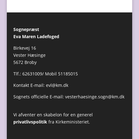
Sognepræst
Eva Maren Ladefoged
Birkevej 16
Vester Hæsinge
5672 Broby
Tlf.: 62631009/ Mobil 51185015
Kontakt E-mail:
evl@km.dk
Sognets officielle E-mail:
vesterhaesinge.sogn@km.dk
Vi afventer en skabelon for en generel
privatlivspolitik
fra Kirkeministeriet.