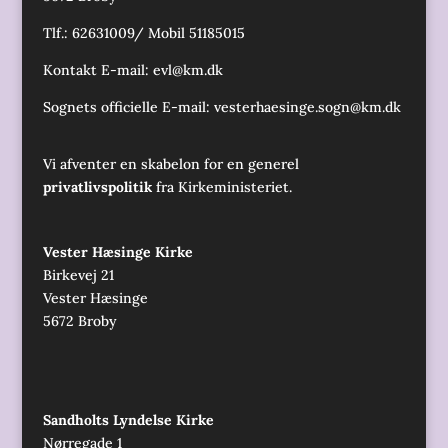
Tlf.: 62631009/ Mobil 51185015
Kontakt E-mail:
evl@km.dk
Sognets officielle E-mail:
vesterhaesinge.sogn@km.dk
Vi afventer en skabelon for en generel
privatlivspolitik
fra Kirkeministeriet.
Vester Hæsinge Kirke
Birkevej 21
Vester Hæsinge
5672 Broby
Sandholts Lyndelse Kirke
Nørregade 1