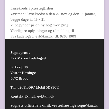
Læsekreds i præstegården
Vær med i læsekredsen den 27. nov. og den 15. januar,
begge dage kl. 19 – 21.
Vi begynder på en ny bog hver gang!
Yderligere oplysninger og tilmelding til
Eva Ladefoged, evl@km.dk, tlf. 6263 1009
Sognepræst
Eva Maren Ladefoged
Birkevej 16
Vester Hæsinge
5672 Broby
Tlf.: 62631009/ Mobil 51185015
Kontakt E-mail:
evl@km.dk
Sognets officielle E-mail:
vesterhaesinge.sogn@km.dk