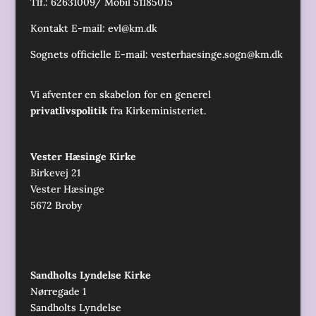
Tlf.: 62631009/ Mobil 51185015
Kontakt E-mail:
evl@km.dk
Sognets officielle E-mail:
vesterhaesinge.sogn@km.dk
Vi afventer en skabelon for en generel
privatlivspolitik
fra Kirkeministeriet.
Vester Hæsinge Kirke
Birkevej 21
Vester Hæsinge
5672 Broby
Sandholts Lyndelse Kirke
Nørregade 1
Sandholts Lyndelse